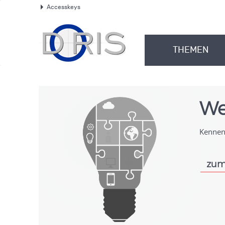
Accesskeys
.
THEMEN
.
We
Kennen 
zum
.