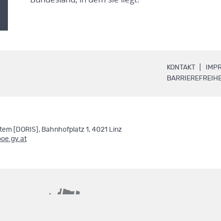
.
KONTAKT
IMP
BARRIEREFREIHE
em [DORIS], Bahnhofplatz 1, 4021 Linz
ooe.gv.at