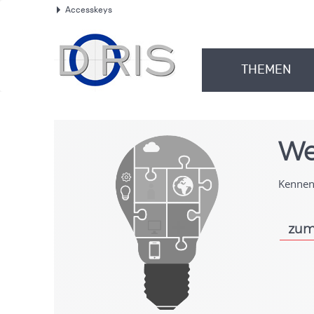
Accesskeys
.
THEMEN
.
We
Kennen 
zum
.