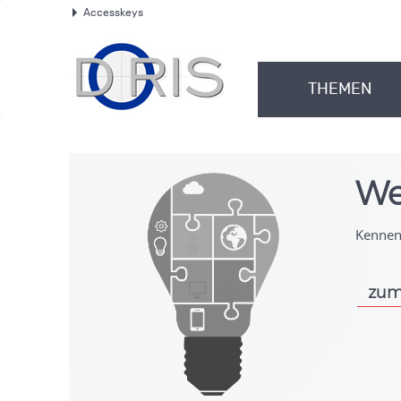
Accesskeys
.
THEMEN
.
We
Kennen 
zum
.