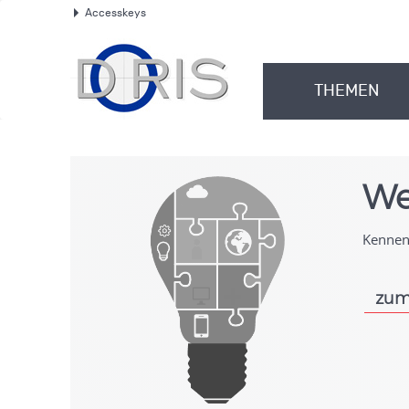
Accesskeys
.
THEMEN
.
We
Kennen 
zum
.