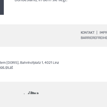
.
KONTAKT
IMP
BARRIEREFREIHE
em [DORIS], Bahnhofplatz 1, 4021 Linz
ooe.gv.at