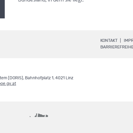
.
KONTAKT
IMP
BARRIEREFREIHE
em [DORIS], Bahnhofplatz 1, 4021 Linz
ooe.gv.at