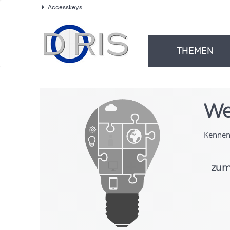
Accesskeys
.
THEMEN
.
We
Kennen 
zum
.