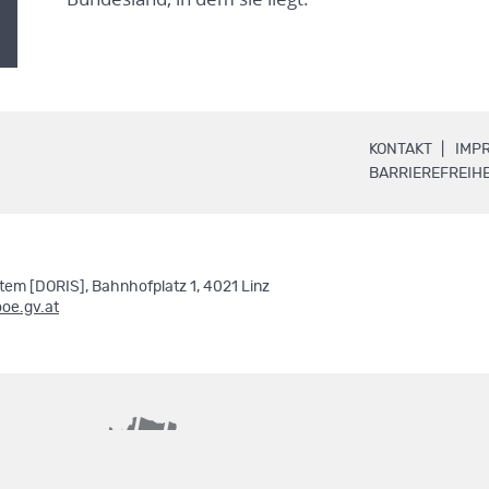
.
KONTAKT
IMP
BARRIEREFREIHE
em [DORIS], Bahnhofplatz 1, 4021 Linz
ooe.gv.at