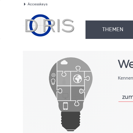
Accesskeys
.
THEMEN
.
We
Kennen 
zum
.