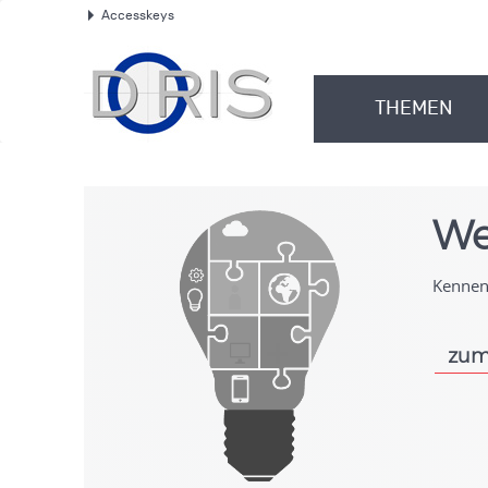
Accesskeys
.
THEMEN
.
We
Kennen 
zum
.