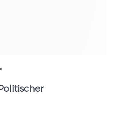
de
olitischer