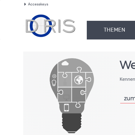
Accesskeys
.
THEMEN
.
We
Kennen 
zum
.