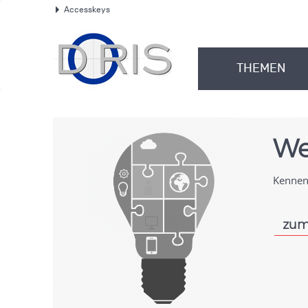
Accesskeys
.
THEMEN
.
We
Kennen 
zum
.