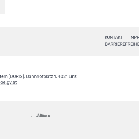
.
KONTAKT
IMP
BARRIEREFREIHE
em [DORIS], Bahnhofplatz 1, 4021 Linz
ooe.gv.at