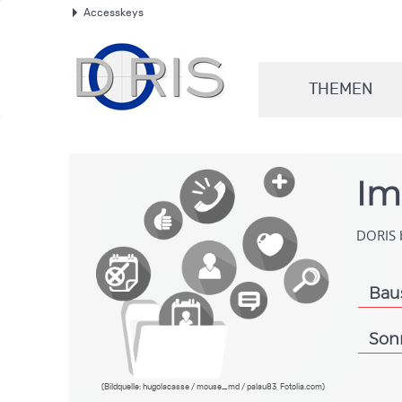
Accesskeys
.
THEMEN
.
Im
DORIS b
Bau
.
Son
.
(Bildquelle: hugolacasse / mouse_md / palau83, Fotolia.com)