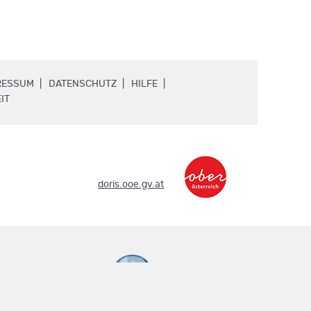
.
.
.
RESSUM
DATENSCHUTZ
HILFE
.
IT
.
doris.ooe.gv.at