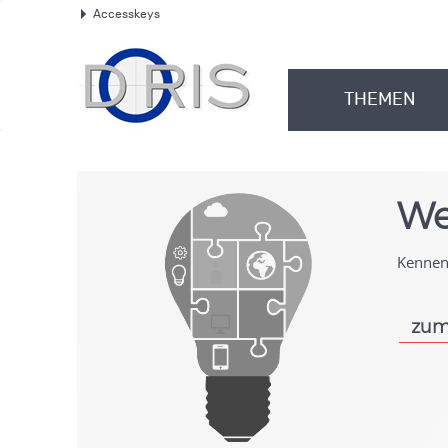
Accesskeys
.
THEMEN
.
We
Kennen 
zum
.