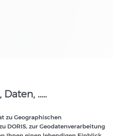
aten, .....
at zu Geographischen
zu DORIS, zur Geodatenverarbeitung
en Ihnen einen lebendigen Einblick