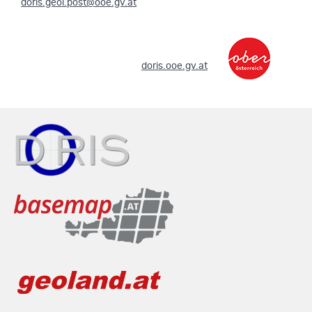
doris.geol.post@ooe.gv.at
.
doris.ooe.gv.at