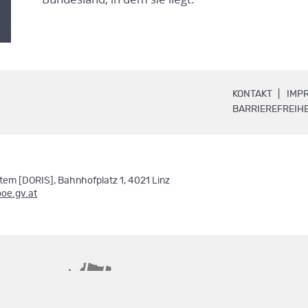
.
KONTAKT
IMP
BARRIEREFREIHE
em [DORIS], Bahnhofplatz 1, 4021 Linz
ooe.gv.at