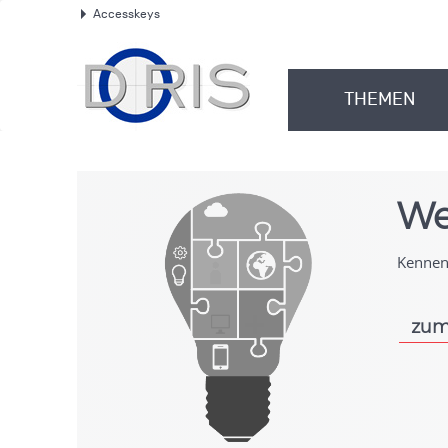
Accesskeys
.
THEMEN
.
We
Kennen 
zum
.