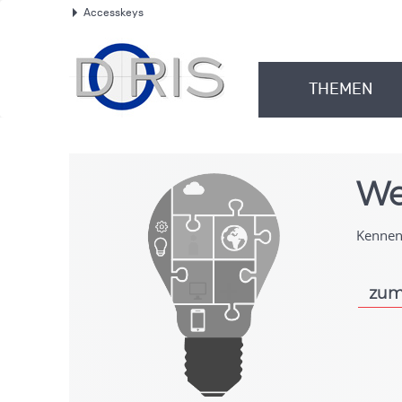
Accesskeys
.
THEMEN
.
We
Kennen 
zum
.