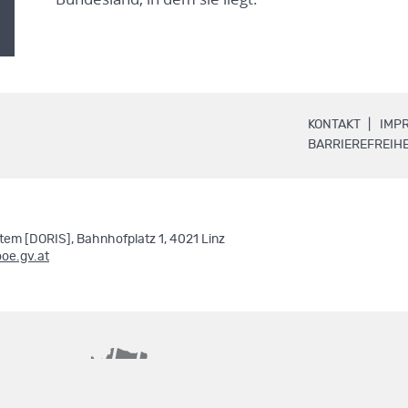
.
KONTAKT
IMP
BARRIEREFREIHE
em [DORIS], Bahnhofplatz 1, 4021 Linz
ooe.gv.at