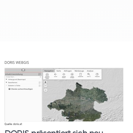
.
DORIS WEBGIS
Homepage
Quelle: doris.at