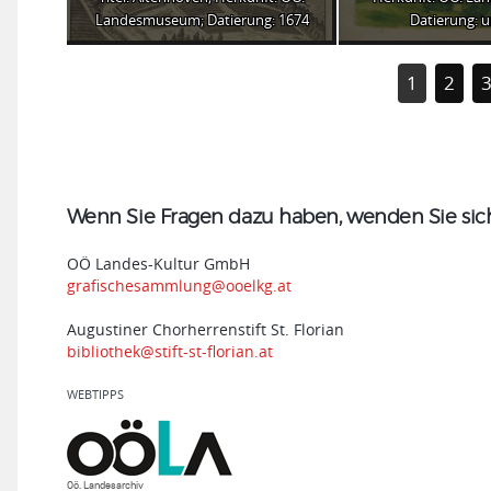
Landesmuseum; Datierung: 1674
Datierung: 
1
2
Wenn Sie Fragen dazu haben, wenden Sie sich 
OÖ Landes-Kultur GmbH
grafischesammlung@ooelkg.at
Augustiner Chorherrenstift St. Florian
bibliothek@stift-st-florian.at
WEBTIPPS
Oö. Landesarchiv