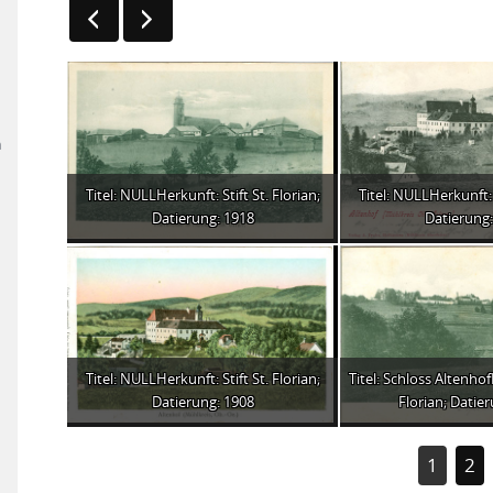
n
Titel: NULLHerkunft: Stift St. Florian;
Titel: NULLHerkunft: S
Datierung: 1918
Datierung:
Titel: NULLHerkunft: Stift St. Florian;
Titel: Schloss Altenhof
Datierung: 1908
Florian; Datie
1
2