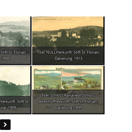
tift St. Florian;
Titel: NULLHerkunft: Stift St. Florian;
 1908
Datierung: 1913
Titel: Schloss Ranariedl, Schloss
Herkunft: Stift St.
AltenhofHerkunft: Stift St. Florian;
rung: 1909
Datierung: 1899