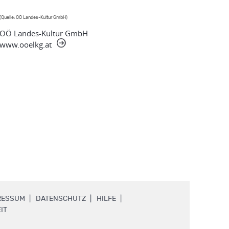
(Quelle: OÖ Landes-Kultur GmbH)
OÖ Landes-Kultur GmbH
www.ooelkg.at
.
.
.
RESSUM
DATENSCHUTZ
HILFE
.
IT