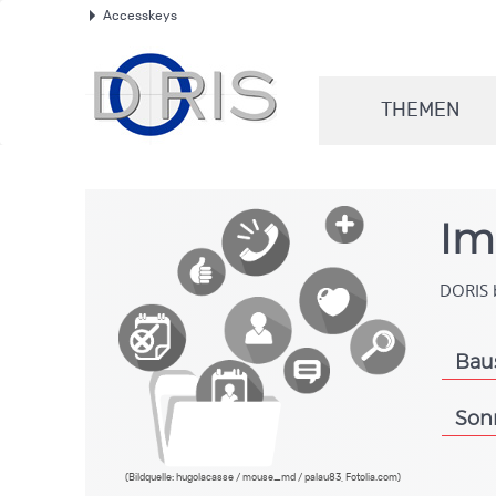
Accesskeys
.
THEMEN
.
Im
DORIS b
Bau
.
Son
.
(Bildquelle: hugolacasse / mouse_md / palau83, Fotolia.com)