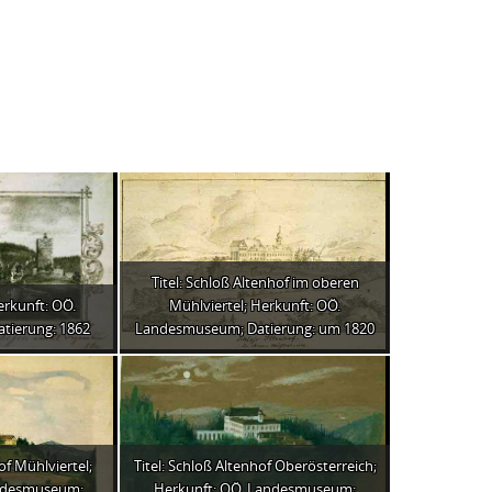
Titel: Schloß Altenhof im oberen
Herkunft: OÖ.
Mühlviertel; Herkunft: OÖ.
tierung: 1862
Landesmuseum; Datierung: um 1820
of Mühlviertel;
Titel: Schloß Altenhof Oberösterreich;
andesmuseum;
Herkunft: OÖ. Landesmuseum;