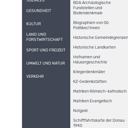
SOZIALES
BDA Archäologische
Fundstellen und
GESUNDHEIT
Bodendenkmale
Biographien von Oö.
KULTUR
Politiker/Innen
LAND UND
Historische Gemeindegrenze
FORSTWIRTSCHAFT
Historische Landkarten
SPORT UND FREIZEIT
Hofnamen und
Häusergeschichte
UMWELT UND NATUR
Kriegerdenkmäler
VERKEHR
KZ-Gedenkstätten
Matriken Römisch-katholisch
Matriken Evangelisch
Notgeld
Schifffahrtskarte der Donau
1940