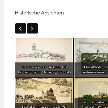
Historische Ansichten
Titel: Pfarrkirchen; Herkunft: OÖ.
Titel: Althofen; 
Landesmuseum; Datierung: um 1845
Landesmuseum; Da
Titel: Schloß Altenh
Titel: Altenhoven; Herkunft: OÖ.
Herkunft: OÖ. L