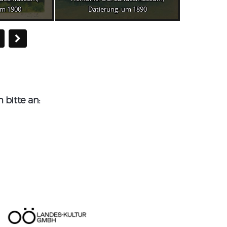
um 1900
Datierung: um 1890
3
bitte an: