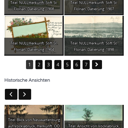
Titel: NULLHerkunft: Stift St.
Titel: NULLHerkunft: Stift St.
Florian; Datierung: 1908
Florian; Datierung: 1907
Titel: NULLHerkunft: Stift St.
Titel: NULLHerkunft: Stift St.
Florian; Datierung: 1904
Florian; Datierung: 1898
1
2
3
4
5
6
7
Historische Ansichten
Titel: Blick von Neuwartenburg
auf Vöcklabruck; Herkunft: OÖ.
Titel: Ansicht von Vöcklabruck;