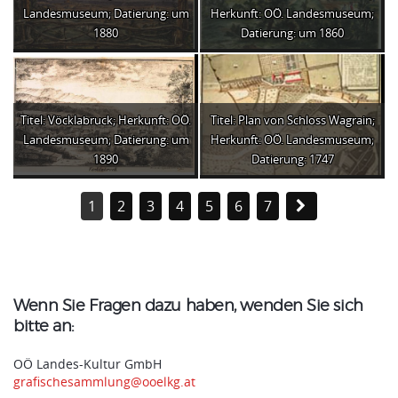
Landesmuseum; Datierung: um
Herkunft: OÖ. Landesmuseum;
1880
Datierung: um 1860
Titel: Vöcklabruck; Herkunft: OÖ.
Titel: Plan von Schloss Wagrain;
Landesmuseum; Datierung: um
Herkunft: OÖ. Landesmuseum;
1890
Datierung: 1747
1
2
3
4
5
6
7
Wenn Sie Fragen dazu haben, wenden Sie sich
bitte an:
OÖ Landes-Kultur GmbH
grafischesammlung@ooelkg.at